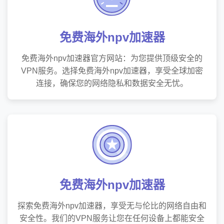
免费海外npv加速器
免费海外npv加速器官方网站：为您提供顶级安全的
VPN服务。选择免费海外npv加速器，享受全球加密
连接，确保您的网络隐私和数据安全无忧。
免费海外npv加速器
探索免费海外npv加速器，享受无与伦比的网络自由和
安全性。我们的VPN服务让您在任何设备上都能安全