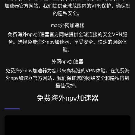
加速器官方网站，我们提供全球范围内的VPN保护，确保您
的隐私安全。
mac外网加速器
免费海外npv加速器官方网站提供全球连接的安全VPN服
务。选择免费海外npv加速器，享受安全、快速的网络体
验。
外网npv加速器
免费海外npv加速器为您带来高标准的VPN体验。在免费海
外npv加速器官方网站，我们保证您的网络安全和隐私得到
最佳保护。
免费海外npv加速器