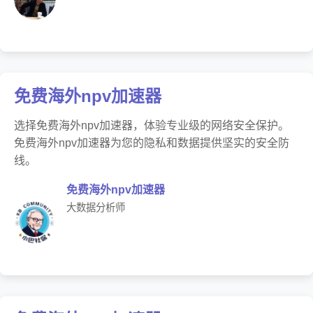
免费海外npv加速器
选择免费海外npv加速器，体验专业级的网络安全保护。
免费海外npv加速器为您的隐私和数据提供坚实的安全防
线。
免费海外npv加速器
大数据分析师