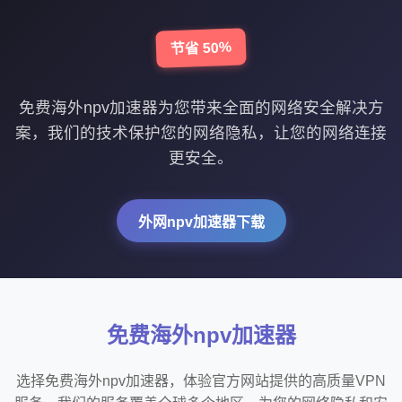
节省 50%
免费海外npv加速器为您带来全面的网络安全解决方
案，我们的技术保护您的网络隐私，让您的网络连接
更安全。
外网npv加速器下载
免费海外npv加速器
选择免费海外npv加速器，体验官方网站提供的高质量VPN