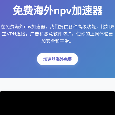
免费海外npv加速器
在免费海外npv加速器，我们提供各种高级功能，比如双
重VPN连接，广告和恶意软件防护，使你的上网体验更
加安全和平滑。
加速器海外免费