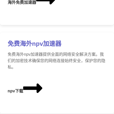
海外免费加速器
免费海外npv加速器
免费海外npv加速器提供全面的网络安全解决方案。我
们的加密技术确保您的网络连接始终安全，保护您的隐
私。
npv下载