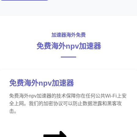
加速器海外免费
免费海外npv加速器
免费海外npv加速器
免费海外npv加速器的技术保障你在任何公共Wi-Fi上安
全上网。我们的加密协议可以防止数据泄露和黑客攻
击。