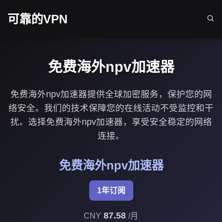
可靠的VPN
免费海外npv加速器
免费海外npv加速器提供全球加密服务，保护您的网
络安全。我们的技术保障您的在线活动不受监控和干
扰。选择免费海外npv加速器，享受安全稳定的网络
连接。
免费海外npv加速器
1年订阅
87.58
CNY
/月